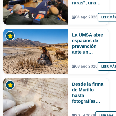
raras”, una
riqueza
mineral que
04 ago 2026
LEER MÁ
Bolivia aún no
explora ni
aprovecha
La UMSA abre
espacios de
prevención
ante un
posible Súper
Niño que
03 ago 2026
LEER MÁ
podría superar
a los tres
registrados en
Desde la firma
Bolivia
de Murillo
hasta
fotografías
centenarias: la
UMSA
30 jul 2026
LEER MÁS