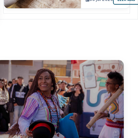
resguarda 6
joyas de la
memoria
paceña