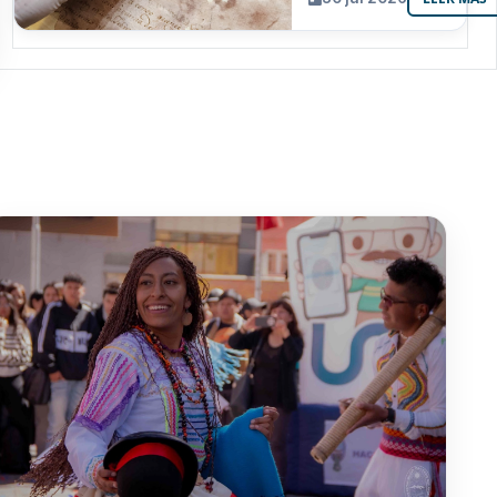
resguarda 6
joyas de la
memoria
paceña