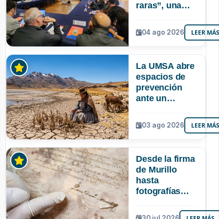
raras”, una
riqueza
mineral que
04 ago 2026
LEER MÁ
Bolivia aún no
explora ni
aprovecha
La UMSA abre
espacios de
prevención
ante un
posible Súper
Niño que
03 ago 2026
LEER MÁ
podría superar
a los tres
registrados en
Desde la firma
Bolivia
de Murillo
hasta
fotografías
centenarias: la
UMSA
30 jul 2026
LEER MÁS