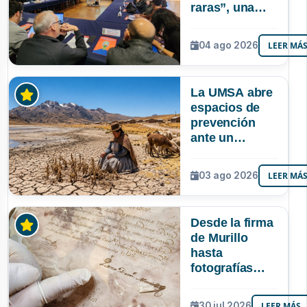
raras”, una
riqueza
mineral que
04 ago 2026
LEER MÁ
Bolivia aún no
explora ni
aprovecha
La UMSA abre
espacios de
prevención
ante un
posible Súper
Niño que
03 ago 2026
LEER MÁ
podría superar
a los tres
registrados en
Desde la firma
Bolivia
de Murillo
hasta
fotografías
centenarias: la
UMSA
30 jul 2026
LEER MÁS