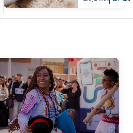
resguarda 6
joyas de la
memoria
paceña