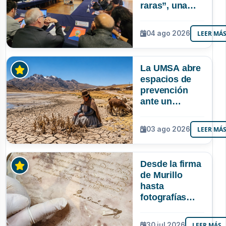
raras”, una
riqueza
mineral que
04 ago 2026
LEER MÁ
Bolivia aún no
explora ni
aprovecha
La UMSA abre
espacios de
prevención
ante un
posible Súper
Niño que
03 ago 2026
LEER MÁ
podría superar
a los tres
registrados en
Desde la firma
Bolivia
de Murillo
hasta
fotografías
centenarias: la
UMSA
30 jul 2026
LEER MÁS