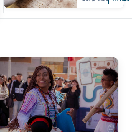
resguarda 6
joyas de la
memoria
paceña