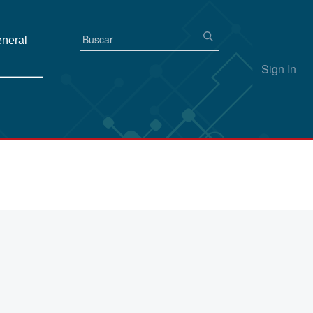
eneral
Sign In