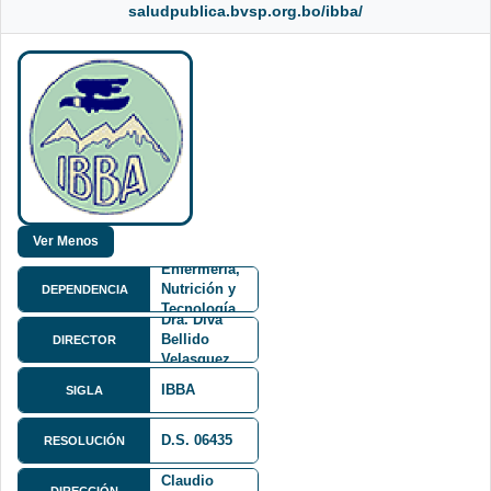
saludpublica.bvsp.org.bo/ibba/
Facultad de
Medicina,
Enfermería,
Nutrición y
DEPENDENCIA
Tecnología
Dra. Diva
Médica
Bellido
DIRECTOR
FMENT
Velasquez
IBBA
SIGLA
D.S. 06435
RESOLUCIÓN
Calle
Claudio
DIRECCIÓN