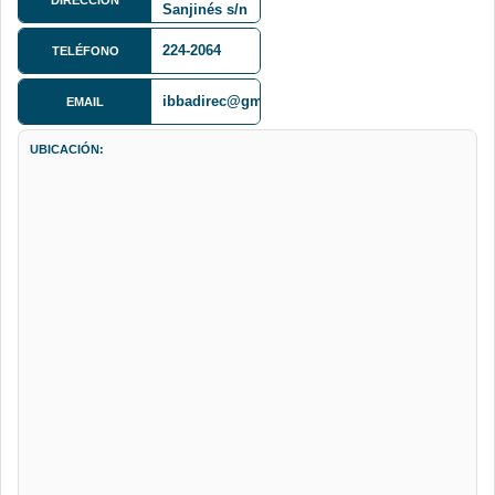
Sanjinés s/n
(Miraflores)
224-2064
TELÉFONO
ibbadirec@gmail.com
EMAIL
UBICACIÓN: