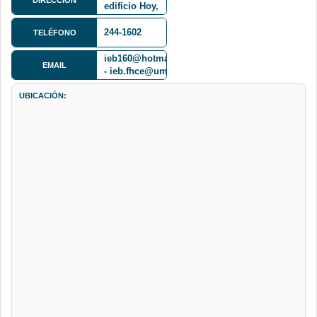
edificio Hoy,
piso 2
244-1602
TELÉFONO
ieb160@hotmail.com
EMAIL
- ieb.fhce@umsa.bo
UBICACIÓN: