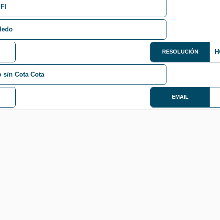
 FI
oledo
H
RESOLUCIÓN
o s/n Cota Cota
EMAIL