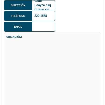
Calle
Loayza esq.
DIRECCIÓN
Potosí s/n
220-1588
TELÉFONO
EMAIL
UBICACIÓN: