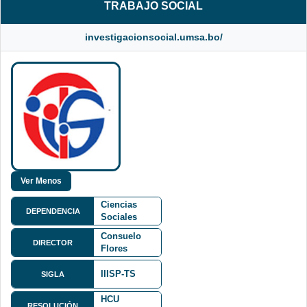
TRABAJO SOCIAL
investigacionsocial.umsa.bo/
Facultad de
Ciencias
DEPENDENCIA
Sociales
M. Sc.
FCS
Consuelo
DIRECTOR
Flores
Gonzales
IIISP-TS
SIGLA
Campus
Universitario
HCU
de Cota
RESOLUCIÓN