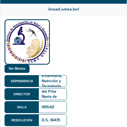
iinsad.umsa.bo/
Facultad de
Medicina,
Enfermería,
Nutrición y
DEPENDENCIA
Tecnología
Dra. Maria
Médica
del Pilar
DIRECTOR
FMENT
Navia de
Muñoz
IINSAD
SIGLA
D.S. 06435
Calle
RESOLUCIÓN
Claudio