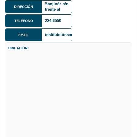
Sanjinéz s/n
DIRECCIÓN
frente al
Instituto del
Tórax
224-6550
TELÉFONO
instituto.iinsad@gmail.com
EMAIL
UBICACIÓN: