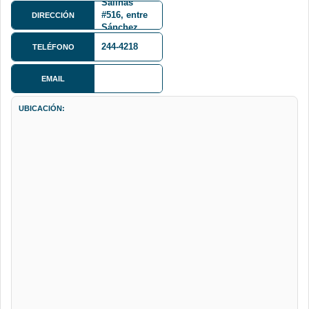
Salinas
#516, entre
DIRECCIÓN
Sánchez
Lima y
244-4218
TELÉFONO
Ecuador
EMAIL
UBICACIÓN: