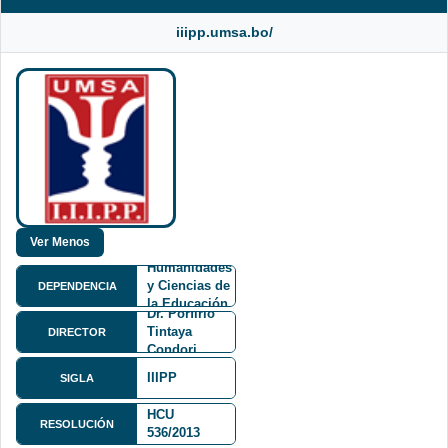
iiipp.umsa.bo/
Facultad de
Humanidades
y Ciencias de
DEPENDENCIA
la Educación
Dr. Porfirio
FHCE
Tintaya
DIRECTOR
Condori
IIIPP
SIGLA
HCU
Calle
RESOLUCIÓN
536/2013
Belisario