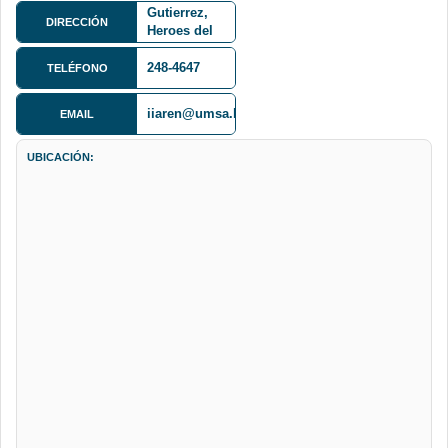
Gutierrez,
DIRECCIÓN
Heroes del
Acre Nro.
1850
248-4647
TELÉFONO
iiaren@umsa.bo
EMAIL
UBICACIÓN: