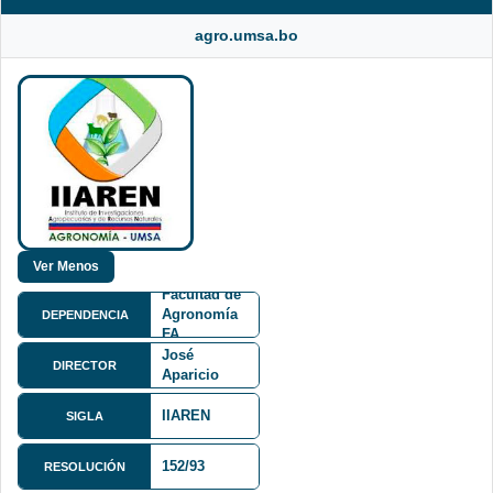
agro.umsa.bo
Facultad de
Agronomía
DEPENDENCIA
FA
Ing. Juan
José
DIRECTOR
Aparicio
Porres
IIAREN
SIGLA
152/93
Edificio
RESOLUCIÓN
Lizimaco