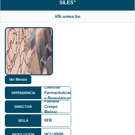
SILES"
iifb.umsa.bo
Facultad de
Ciencias
Farmacéuticas
DEPENDENCIA
Carla
y Bioquímicas
Fabiana
FCFB
Crespo
DIRECTOR
Melgar
Ph.D.
IIFB
SIGLA
HCU 09/88
RESOLUCIÓN