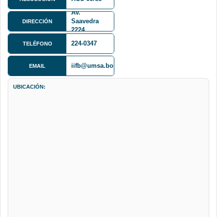
Av.
Saavedra
DIRECCIÓN
2224
224-0347
TELÉFONO
iifb@umsa.bo
EMAIL
UBICACIÓN: