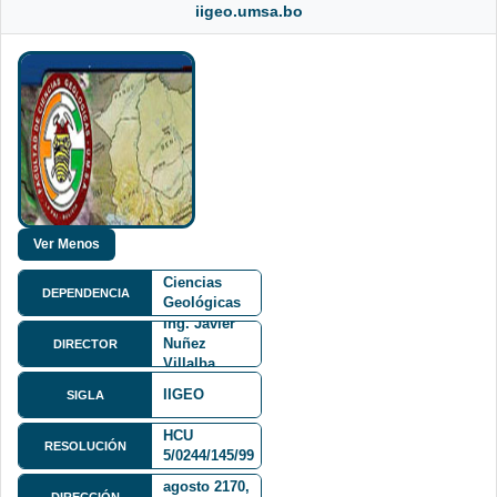
iigeo.umsa.bo
Facultad de
Ciencias
DEPENDENCIA
Geológicas
FCG
Ing. Javier
Nuñez
DIRECTOR
Villalba
IIGEO
SIGLA
HCU
RESOLUCIÓN
5/0244/145/99
Av. 6 de
agosto 2170,
DIRECCIÓN