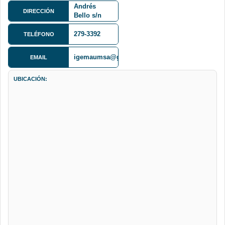
Andrés
DIRECCIÓN
Bello s/n
Cota Cota
279-3392
TELÉFONO
igemaumsa@gmail.com
EMAIL
UBICACIÓN: