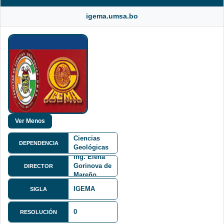
igema.umsa.bo
Facultad de
Ciencias
DEPENDENCIA
Geológicas
FCG
Ing. Elena
Gorinova de
DIRECTOR
Mareño
IGEMA
SIGLA
0
RESOLUCIÓN
Calle 27 y