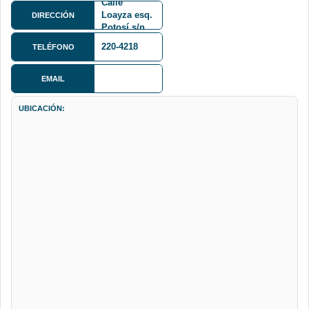
Calle
Loayza esq.
DIRECCIÓN
Potosí s/n
220-4218
TELÉFONO
EMAIL
UBICACIÓN: