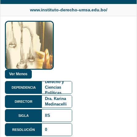
www.instituto-derecho-umsa.edu.bo/
Facultad de
Derecho y
Ciencias
DEPENDENCIA
Políticas
FDCP
Dra. Karina
DIRECTOR
Medinacelli
IIS
SIGLA
0
RESOLUCIÓN