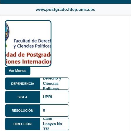
www.postgrado.fdcp.umsa.bo
Facultad de
Derecho y
Ciencias
DEPENDENCIA
Políticas
FDCP
UPRI
SIGLA
0
RESOLUCIÓN
Calle
Loayza No
DIRECCIÓN
332