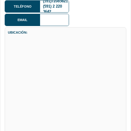
(591)72085621
(591) 2 220
TELÉFONO
3642
EMAIL
UBICACIÓN: