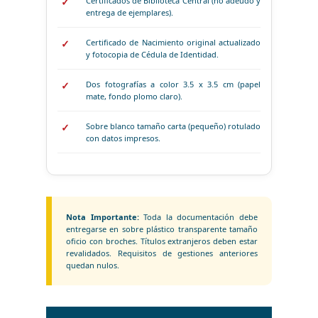
Certificados de Biblioteca Central (no adeudo y
entrega de ejemplares).
Certificado de Nacimiento original actualizado
y fotocopia de Cédula de Identidad.
Dos fotografías a color 3.5 x 3.5 cm (papel
mate, fondo plomo claro).
Sobre blanco tamaño carta (pequeño) rotulado
con datos impresos.
Nota Importante:
Toda la documentación debe
entregarse en sobre plástico transparente tamaño
oficio con broches. Títulos extranjeros deben estar
revalidados. Requisitos de gestiones anteriores
quedan nulos.