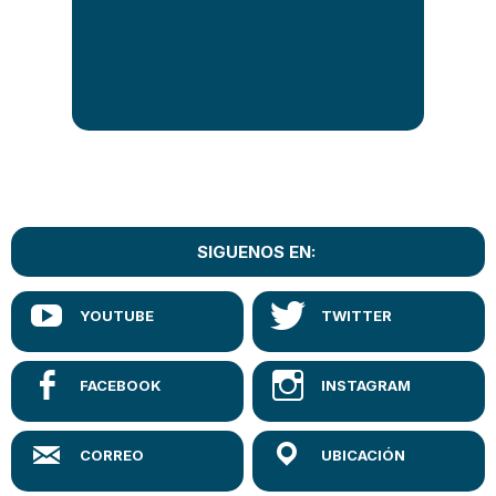
Registro R-272 | Aprobado el 20 de enero de 2026
Edificio Melissa PB, Av. Sánchez Lima No. 2512
Teléfonos: 2612106 - 2412567 |
www.umsa.bo
SIGUENOS EN: