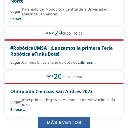
Norte"
Paraninfo del Monoblock Central de la Universidad
Lugar:
Mayor de San Andrés
Enlace →
29
NOV
08:30 - 00:00
#RobóticaUMSA| ¡Lanzamos la primera Feria
Robótica #TinkuBots!
Lugar:
Campus Universitario de Cota Cota
Enlace →
20
OCT
08:00 - 00:00
Olimpiada Ciencias San Andrés 2023
Inscripciones: https://sites.google.com/view/olimpiada-
Lugar:
ocsa
Enlace →
MÁS EVENTOS