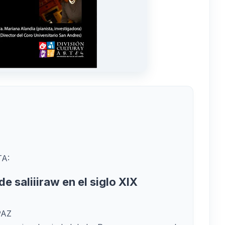
A:
e saliiiraw en el siglo XIX
PAZ