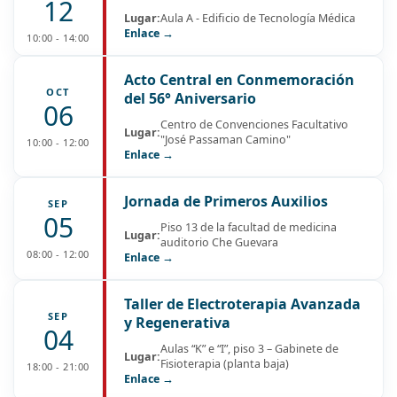
12
Lugar:
Aula A - Edificio de Tecnología Médica
Enlace →
10:00 - 14:00
Acto Central en Conmemoración
OCT
del 56° Aniversario
06
Centro de Convenciones Facultativo
Lugar:
"José Passaman Camino"
10:00 - 12:00
Enlace →
Jornada de Primeros Auxilios
SEP
05
Piso 13 de la facultad de medicina
Lugar:
auditorio Che Guevara
08:00 - 12:00
Enlace →
Taller de Electroterapia Avanzada
SEP
y Regenerativa
04
Aulas “K” e “I”, piso 3 – Gabinete de
Lugar:
Fisioterapia (planta baja)
18:00 - 21:00
Enlace →