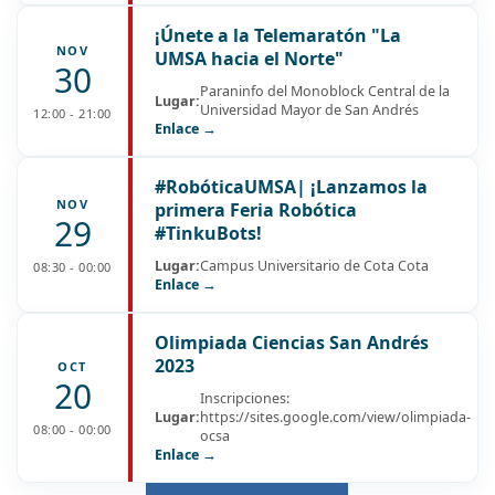
¡Únete a la Telemaratón "La
NOV
UMSA hacia el Norte"
30
Paraninfo del Monoblock Central de la
Lugar:
Universidad Mayor de San Andrés
12:00 - 21:00
Enlace →
#RobóticaUMSA| ¡Lanzamos la
NOV
primera Feria Robótica
29
#TinkuBots!
Lugar:
Campus Universitario de Cota Cota
08:30 - 00:00
Enlace →
Olimpiada Ciencias San Andrés
2023
OCT
20
Inscripciones:
Lugar:
https://sites.google.com/view/olimpiada-
08:00 - 00:00
ocsa
Enlace →