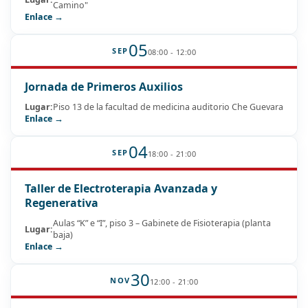
Camino"
Enlace →
05
SEP
08:00 - 12:00
Jornada de Primeros Auxilios
Lugar:
Piso 13 de la facultad de medicina auditorio Che Guevara
Enlace →
04
SEP
18:00 - 21:00
Taller de Electroterapia Avanzada y
Regenerativa
Aulas “K” e “I”, piso 3 – Gabinete de Fisioterapia (planta
Lugar:
baja)
Enlace →
30
NOV
12:00 - 21:00