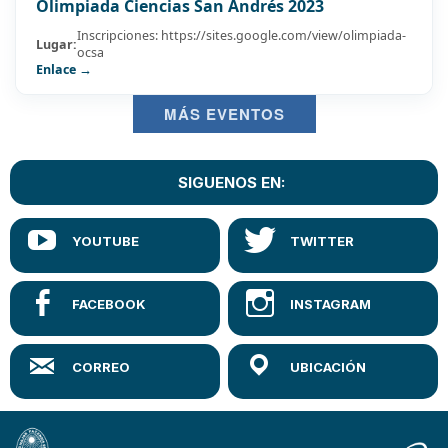
Olimpiada Ciencias San Andrés 2023
Inscripciones: https://sites.google.com/view/olimpiada-
Lugar:
ocsa
Enlace →
MÁS EVENTOS
SIGUENOS EN: